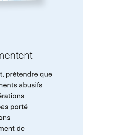
gmentent
rt, prétendre que
ements abusifs
érations
pas porté
ions
ement de