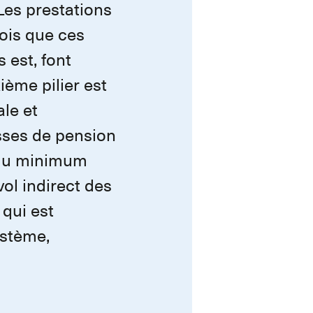
Les prestations
ois que ces
 est, font
ième pilier est
ale et
isses de pension
r du minimum
vol indirect des
 qui est
ystème,