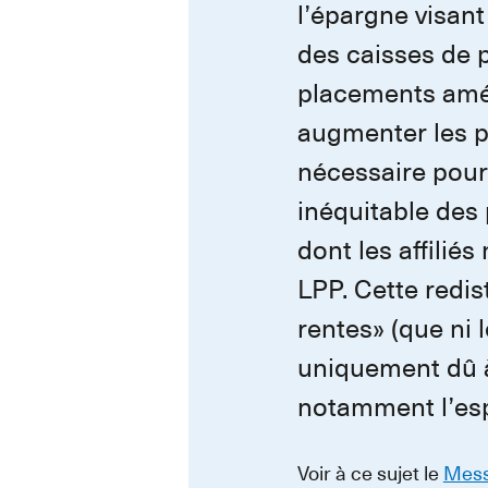
l’épargne visant
des caisses de 
placements améli
augmenter les pr
nécessaire pour 
inéquitable des 
dont les affili
LPP. Cette redis
rentes» (que ni l
uniquement dû à
notamment l’esp
Voir à ce sujet le
Mess